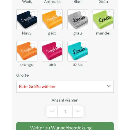
Weiß
Anthrazit
Blau
Grün
Navy
gelb
grau
mandel
orange
pink
türkis
Größe
Bitte Größe wählen
Anzahl wählen
Weiter zu Wunschbestickung