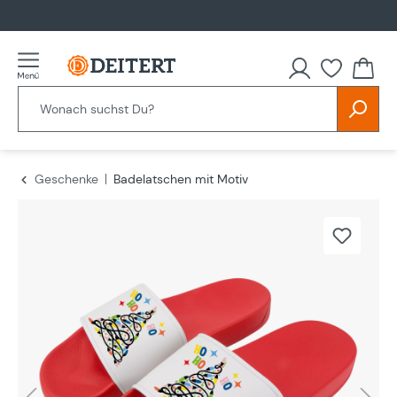
alt springen
Geschenke
Badelatschen mit Motiv
Bildergalerie überspringen