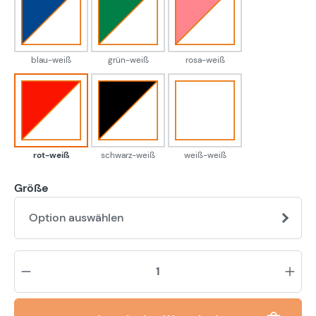
blau-weiß
grün-weiß
rosa-weiß
blau-weiß
grün-weiß
rosa-weiß
rot-weiß
schwarz-weiß
weiß-weiß
rot-weiß
schwarz-weiß
weiß-weiß
Größe
Option auswählen
Pr