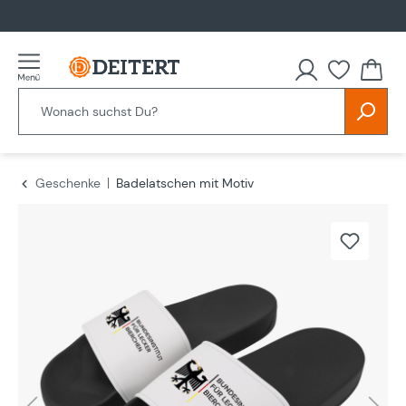
alt springen
Geschenke
Badelatschen mit Motiv
Bildergalerie überspringen